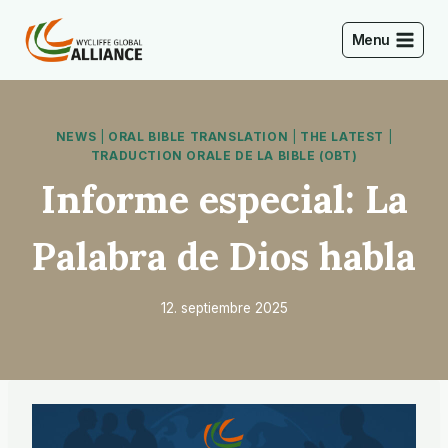
Saltar
al
Menu
Contenido
NEWS
|
ORAL BIBLE TRANSLATION
|
THE LATEST
|
TRADUCTION ORALE DE LA BIBLE (OBT)
Informe especial: La
Palabra de Dios habla
12. septiembre 2025