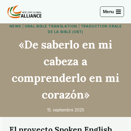
Saltar
al
Menu
Contenido
NEWS
|
ORAL BIBLE TRANSLATION
|
TRADUCTION ORALE
DE LA BIBLE (OBT)
«De saberlo en mi
cabeza a
comprenderlo en mi
corazón»
15. septiembre 2025
El proyecto Spoken English