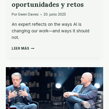
oportunidades y retos
Por
Gwen Davies
20. junio 2025
An expert reflects on the ways AI is
changing our work—and ways it should
not.
EL
LEER MÁS
IMPACTO
DE
LA
IA
EN
LA
TRADUCCIÓN
DE
LA
BIBLIA:
OPORTUNIDADES
Y