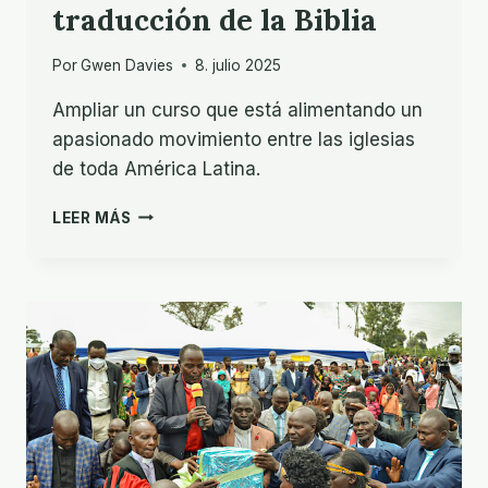
traducción de la Biblia
Por
Gwen Davies
8. julio 2025
Ampliar un curso que está alimentando un
apasionado movimiento entre las iglesias
de toda América Latina.
INSPIRAR
LEER MÁS
A
LAS
IGLESIAS
LATINOAMERICANAS
PARA
LA
TRADUCCIÓN
DE
LA
BIBLIA