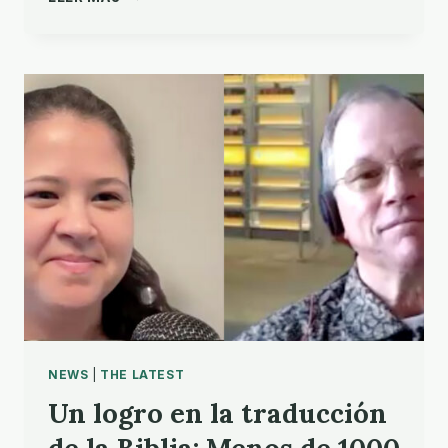
TECNOLÓGICO:
LOS
CRISTIANOS
«TIENEN
QUE
ESTAR
PRESENTES»
EN
LA
IA
NEWS
|
THE LATEST
Un logro en la traducción
de la Biblia: Menos de 1000