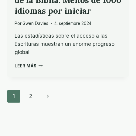
idiomas por iniciar
Por
Gwen Davies
4. septiembre 2024
Las estadísticas sobre el acceso a las
Escrituras muestran un enorme progreso
global
UN
LEER MÁS
LOGRO
EN
LA
TRADUCCIÓN
Navegación
Next
1
2
DE
LA
de
Page
BIBLIA:
MENOS
Página
DE
1000
IDIOMAS