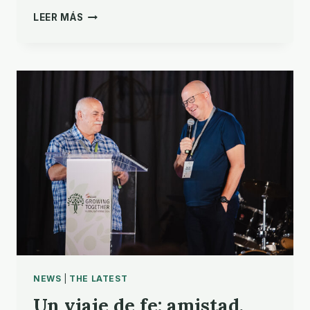
EL
LEER MÁS
SUEÑO
DE
UN
PADRE,
LA
MISIÓN
DE
UN
HIJO
NEWS
|
THE LATEST
Un viaje de fe: amistad,