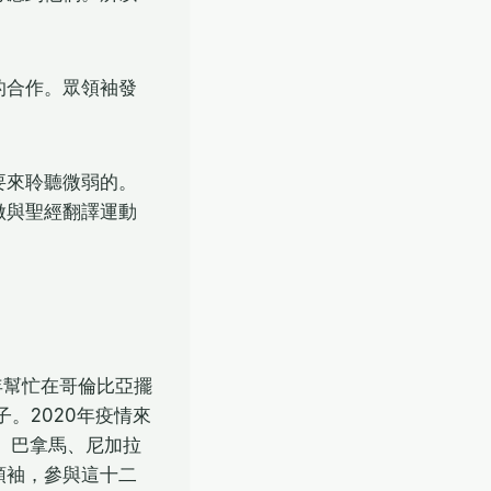
的合作。眾領袖發
要來聆聽微弱的。
做與聖經翻譯運動
年幫忙在哥倫比亞擺
。2020年疫情來
、巴拿馬、尼加拉
領袖，參與這十二