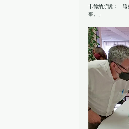
卡德納斯說：「這
事。」