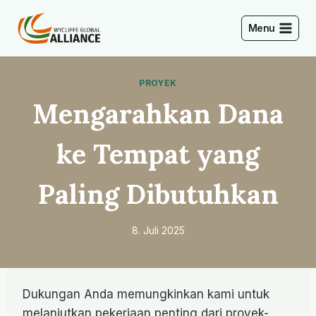
Skip
to
Menu
content
PROYEK
Mengarahkan Dana
ke Tempat yang
Paling Dibutuhkan
8. Juli 2025
Dukungan Anda memungkinkan kami untuk
melanjutkan pekerjaan penting dari proyek-