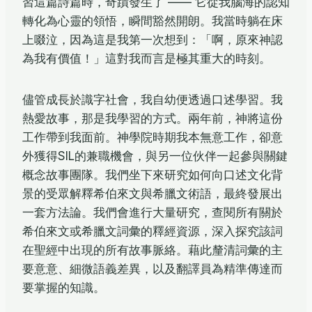
習這篇詩篇時，奇蹟發生了 —— 它從我腦海的認知
轉化為心靈的領悟，瞬間豁然開朗。我當時躺在床
上啜泣，因為這是我第一次想到：「啊，原來神認
為我有價值！」這對我而言是極其重大的時刻。
儘管成長於識字社會，我自幼便透過口述學習。我
熱愛故事，那是我學習的方式。兩年前，神將這份
工作帶到我面前。神學院時期我本無意工作，卻意
外獲得SIL的兼職機會，與另一位伙伴一起參與關鍵
概念故事團隊。我們坐下來研究如何向口述文化背
景的受眾解釋希伯來文與希臘文術語，最終發展出
一套方法論。我們會進行大量研究，查閱所有關於
希伯來文或希臘文詞彙的釋經資源，深入探究該詞
在聖經中出現的所有故事脈絡。藉此釐清詞彙的主
要意意、細微語義差異，以及翻譯員為精準傳達而
要掌握的知識。