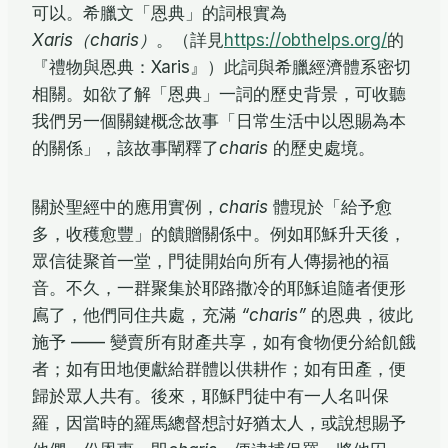
可以。希臘文「恩典」的詞根實為
Xaris（charis）
。（詳見
https://obthelps.org/
的
『禮物與恩典：Xaris』）此詞與希臘經濟體系密切
相關。如欲了解「恩典」一詞的歷史背景，可收聽
我們另一個關鍵概念故事「日常生活中以恩賜為本
的關係」，該故事闡釋了
charis
的歷史處境。
關於聖經中的應用實例，
charis
體現於「給予愈
多，收穫愈豐」的饋贈關係中。例如耶穌升天後，
眾信徒聚首一堂，門徒開始向所有人傳揚祂的福
音。不久，一群聚集於耶路撒冷的耶穌追隨者便形
鳸了，他們同住共處，充滿
“charis”
的恩典，彼此
施予 —— 變賣所有財產共享，如有食物便分給飢餓
者；如有田地便獻給群體以供耕作；如有田產，便
歸於眾人共有。後來，耶穌門徒中有一人名叫保
羅，因當時的羅馬總督想討好猶太人，或說想賜予