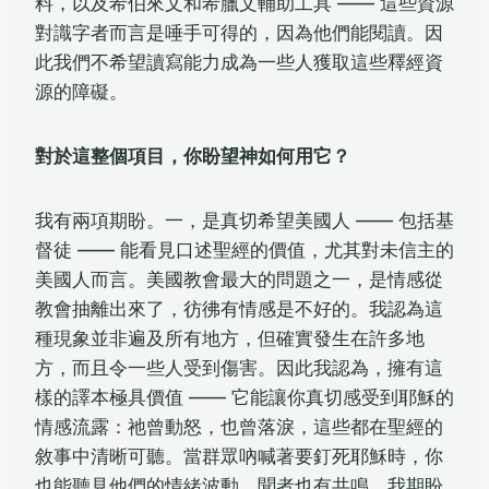
料，以及希伯來文和希臘文輔助工具 —— 這些資源
對識字者而言是唾手可得的，因為他們能閱讀。因
此我們不希望讀寫能力成為一些人獲取這些釋經資
源的障礙。
對於這整個項目，你盼望神如何用它？
我有兩項期盼。一，是真切希望美國人 —— 包括基
督徒 —— 能看見口述聖經的價值，尤其對未信主的
美國人而言。美國教會最大的問題之一，是情感從
教會抽離出來了，彷彿有情感是不好的。我認為這
種現象並非遍及所有地方，但確實發生在許多地
方，而且令一些人受到傷害。因此我認為，擁有這
樣的譯本極具價值 —— 它能讓你真切感受到耶穌的
情感流露：祂曾動怒，也曾落淚，這些都在聖經的
敘事中清晰可聽。當群眾吶喊著要釘死耶穌時，你
也能聽見他們的情緒波動，聞者也有共鳴。我期盼