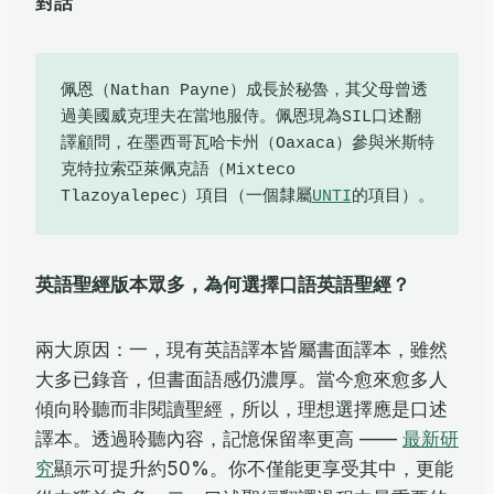
對話
佩恩（Nathan Payne）成長於秘魯，其父母曾透
過美國威克理夫在當地服侍。佩恩現為SIL口述翻
譯顧問，在墨西哥瓦哈卡州（Oaxaca）參與米斯特
克特拉索亞萊佩克語（Mixteco 
Tlazoyalepec）項目（一個隸屬
UNTI
的項目）。
英語聖經版本眾多，為何選擇口語英語聖經？
兩大原因：一，現有英語譯本皆屬書面譯本，雖然
大多已錄音，但書面語感仍濃厚。當今愈來愈多人
傾向聆聽而非閱讀聖經，所以，理想選擇應是口述
譯本。透過聆聽內容，記憶保留率更高 ——
最新研
究
顯示可提升約50%。你不僅能更享受其中，更能