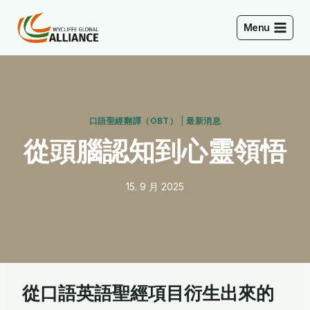
Skip
to
Menu
content
口語聖經翻譯（OBT）
|
最新消息
從頭腦認知到心靈領悟
15. 9 月 2025
從口語英語聖經項目衍生出來的