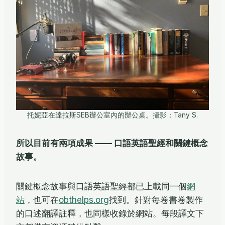
托妮亞在達拉斯SEB辦公室內的辦公桌。攝影：Tany S.
所以目前有兩項成果 —— 口語英語聖經和關鍵概念
故事。
關鍵概念故事與口語英語聖經都已上載同一個
網
站
，也可在
obthelps.org
找到。針對每卷書卷製作
的口述翻譯註釋，也同樣收錄於網站。每段譯文下