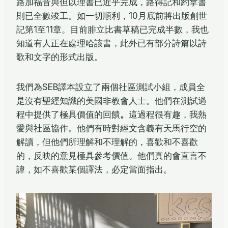
路加福音與但以理書已近乎完成，路得記和約拿書
則已全數竣工。如一切順利，10月底前將出版創世
記第1至11章。目前腓立比書草稿已完成半數，我也
知道有人正在處理哈該書，此外已有部分詩篇以詩
歌和文字的形式出版。
我們為SEB譯本設立了兩個社區測試小組，成員全
是沒有聖經知識的美國非教會人士。他們在測試過
程中提供了極具價值的回饋
。
這過程很有趣，我熱
愛與社區協作。他們有時對經文含義有天馬行空的
解讀，但他們所理解和不理解的，喜歡和不喜歡
的，反映的意見極具參考價值。他們真的會直言不
諱，如不喜歡某個譯法，必定當面指出。