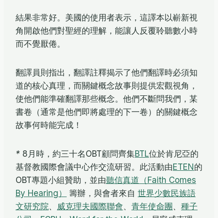
結果非常好。美國的使用者表示，這譯本以嶄新視
角開啟他們對聖經的理解，能讓人反覆聆聽數小時
而不覺厭倦。
翻譯員則指出，翻譯註釋揭示了他們翻譯時必須知
道的核心真理，而關鍵概念故事則提供宏觀視角，
使他們能準確翻譯那些概念。他們不斷問我們，某
書卷（通常是他們即將處理的下一卷）的關鍵概念
故事何時能完成！
*
8月時，約三十名OBT顧問齊集
BTL
位於肯尼亞的
基督教國際會議中心作交流研習。此活動由
ETEN
的
OBT專題小組贊助，並由
聽信真道（Faith Comes
By Hearing）
籌辦，與會者來自
世界少數民族語
文研究院
、
威克理夫國際聯會
、
青年使命團
、
種子