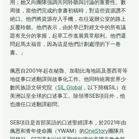
用；她又向團隊強調共同聆聽與討論的重要性。數
周後，當他們完成約拿書初稿時，對這些資源讚不
絕口。他們將資源存入手機，在往返辦公室的路上
反覆聆聽。他們表示，由於早已對經文中的所有議
題有充分的掌握，起草工作進展異常順利。他們還
問起馬太福音，因為這是他們計劃處理的下一卷
書。」
佩恩自2001年起在秘魯、加勒比海地區及墨西哥等
地從事口述翻譯與故事化工作。他同時統籌世界少
數民族語文研究院（
SIL Global
，以下簡稱SIL）在
美洲以至全球的口述事工。除領導SEB項目外，他
也擔任口述翻譯顧問。
SEB項目是首部英語的口述聖經譯本，於2021年由
佩恩和青年使命團（YWAM）的
OneStory
團隊共