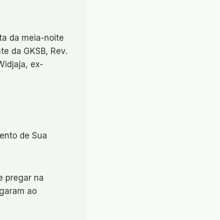
ta da meia-noite
nte da GKSB, Rev.
idjaja, ex-
mento de Sua
e pregar na
egaram ao