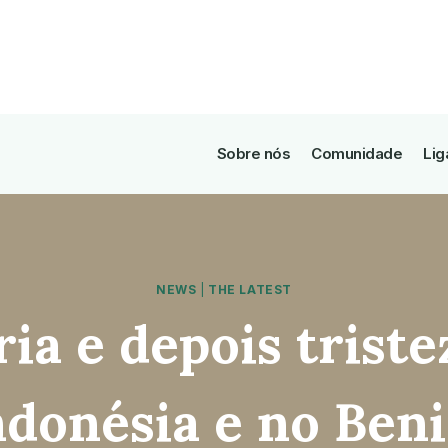
Sobre nós
Comunidade
Lig
NEWS
|
THE LATEST
ria e depois triste
ndonésia e no Ben