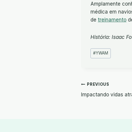
Amplamente conhe
médica em navio
de
treinamento
de
História: Isaac Fo
Post
#
YWAM
Tags:
Navegaçã
PREVIOUS
Impactando vidas atr
de
artigos