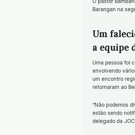
O pastor Bambang
Barangan na segu
Um faleci
a equipe
Uma pessoa foi c
envolvendo vário
um encontro regi
retornaram ao Be
“Não podemos divu
estão sendo noti
delegado da JOCU