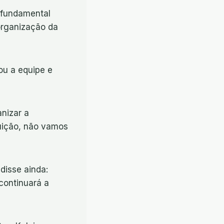
r fundamental
rganização da
ou a equipe e
anizar a
buição, não vamos
disse ainda:
continuará a