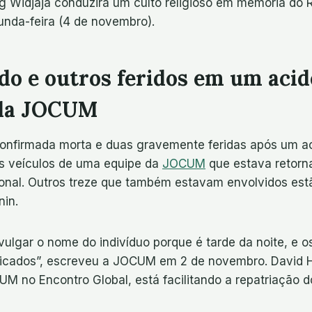
 Widjaja conduzirá um culto religioso em memória do R
nda-feira (4 de novembro).
do e outros feridos em um aci
 da JOCUM
onfirmada morta e duas gravemente feridas após um a
s veículos de uma equipe da
JOCUM
que estava retorn
onal. Outros treze que também estavam envolvidos est
nin.
lgar o nome do indivíduo porque é tarde da noite, e os
ficados”, escreveu a JOCUM em 2 de novembro. David H
M no Encontro Global, está facilitando a repatriação d