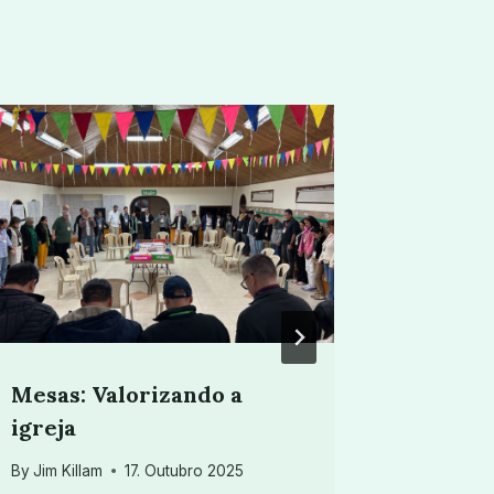
Mesas: Valorizando a
Fala a 
igreja
By
Jim Kill
By
Jim Killam
17. Outubro 2025