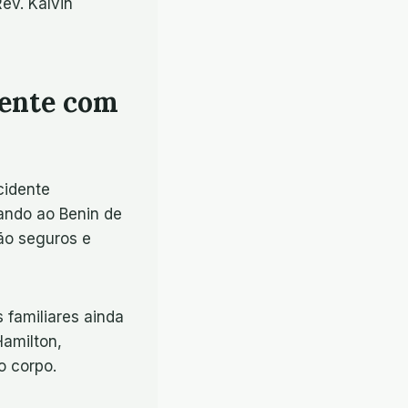
ev. Kalvin
dente com
cidente
ando ao Benin de
ão seguros e
 familiares ainda
amilton,
o corpo.