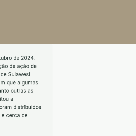
tubro de 2024,
ação de ação de
ã de Sulawesi
 em que algumas
nto outras as
itou a
oram distribuídos
 e cerca de