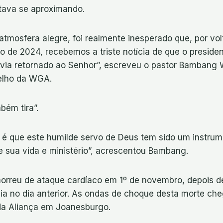
stava se aproximando.
tmosfera alegre, foi realmente inesperado que, por vol
o de 2024, recebemos a triste notícia de que o preside
avia retornado ao Senhor”, escreveu o pastor Bambang W
elho da WGA.
bém tira”.
o é que este humilde servo de Deus tem sido um instru
e sua vida e ministério”, acrescentou Bambang.
morreu de ataque cardíaco em 1º de novembro, depois d
lia no dia anterior. As ondas de choque desta morte ch
da Aliança em Joanesburgo.