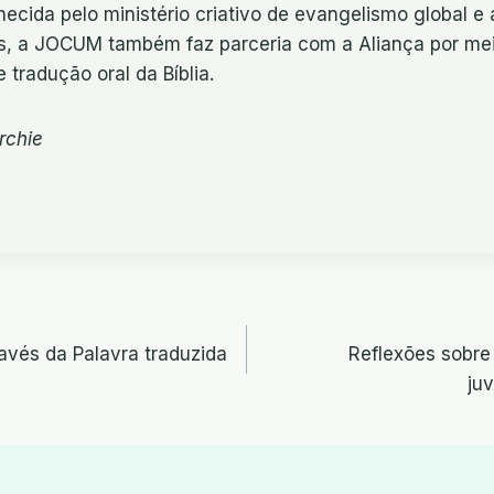
cida pelo ministério criativo de evangelismo global e 
s, a JOCUM também faz parceria com a Aliança por me
 tradução oral da Bíblia.
rchie
o
avés da Palavra traduzida
Reflexões sobre 
ju