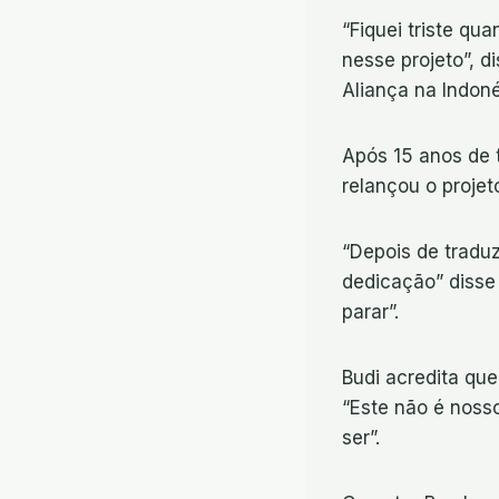
“Fiquei triste qu
nesse projeto”, d
Aliança na Indoné
Após 15 anos de t
relançou o proje
“Depois de traduz
dedicação” disse 
parar”.
Budi acredita que
“Este não é nosso
ser”.