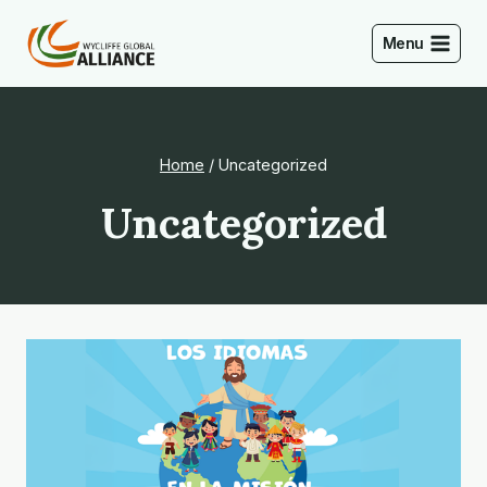
Pular
para
Menu
o
Conteúdo
Home
/
Uncategorized
Uncategorized