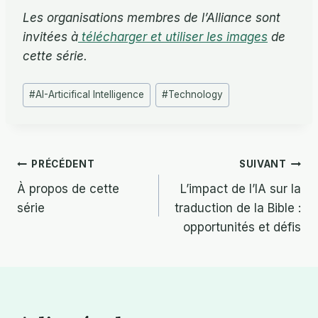
Les organisations membres de l’Alliance sont
invitées à
télécharger et utiliser les images
de
cette série.
Post
#
AI-Articifical Intelligence
#
Technology
Tags:
Navigation
PRÉCÉDENT
SUIVANT
À propos de cette
L’impact de l’IA sur la
de
série
traduction de la Bible :
l’article
opportunités et défis