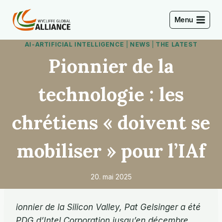
Skip
to
Menu
content
AI-ARTIFICIAL INTELLIGENCE
|
NEWS
|
THE LATEST
Pionnier de la
technologie : les
chrétiens « doivent se
mobiliser » pour l’IAf
20. mai 2025
ionnier de la Silicon Valley, Pat Gelsinger a été
PDG d’Intel Corporation jusqu’en décembre