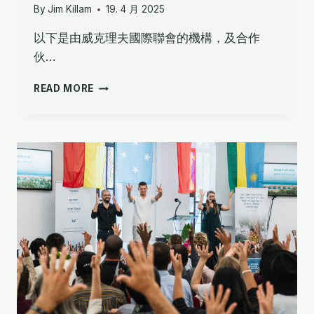
By
Jim Killam
19. 4 月 2025
以下是由威克理夫國際聯會的機構，及合作
伙…
額
READ MORE
外
培
訓
機
會