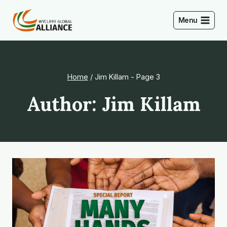
Skip
to
Menu
content
Home
/
Jim Killam
- Page 3
Author: Jim Killam