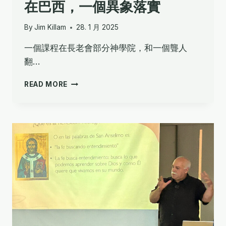
在巴西，一個異象落實
By
Jim Killam
28. 1 月 2025
一個課程在長老會部分神學院，和一個聾人
翻…
在
READ MORE
巴
西，
一
個
異
象
落
實