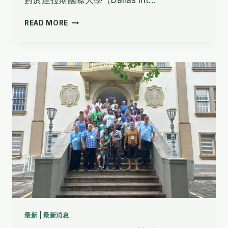
消
READ MORE
滅
障
礙，
擴
展
接
觸
最新
|
最新消息