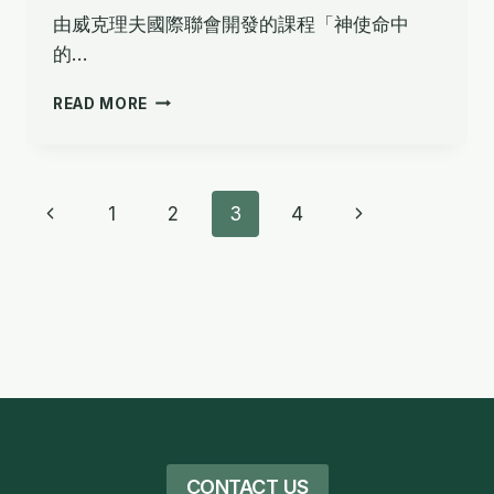
由威克理夫國際聯會開發的課程「神使命中
的…
特
READ MORE
別
報
道
–
Page
Previous
Next
1
2
3
4
2025
年
navigation
Page
Page
1
月
CONTACT US