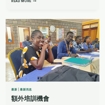
READ MORE
思
聖
經
翻
譯
顧
問
工
作
最新
|
最新消息
額外培訓機會