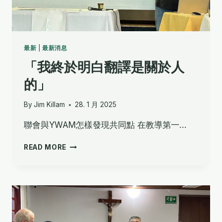
最新
|
最新消息
「我終於明白翻譯是關於人
的」
By
Jim Killam
28. 1 月 2025
聯會與YWAM怎樣發現共同點 在教導第一…
「我
READ MORE
終
於
明
白
翻
譯
是