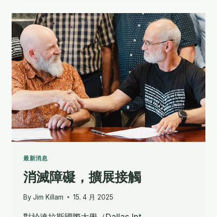
之
地
培
訓
聾
人
翻
譯
顧
問
最新消息
消滅障礙，擴展接觸
By
Jim Killam
15. 4 月 2025
對於達拉斯國際大學（Dallas Int…