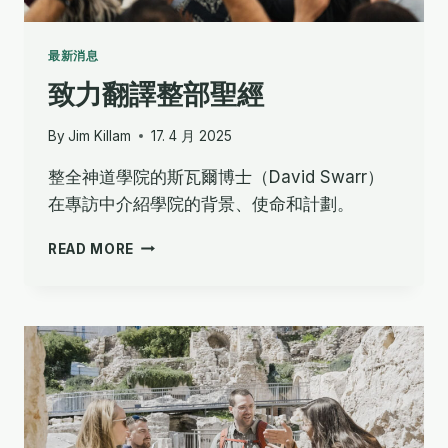
最新消息
致力翻譯整部聖經
By
Jim Killam
17. 4 月 2025
整全神道學院的斯瓦爾博士（David Swarr）
在專訪中介紹學院的背景、使命和計劃。
致
READ MORE
力
翻
譯
整
部
聖
經