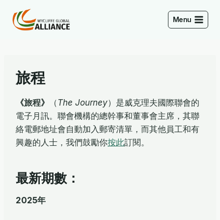
Skip
to
Menu
content
旅程
《旅程》
（
The Journey
）是威克理夫國際聯會的
電子月訊。聯會機構的總幹事和董事會主席，其聯
絡電郵地址會自動加入郵寄清單，而其他員工和有
興趣的人士，我們鼓勵你
按此
訂閱。
最新期數：
2025年