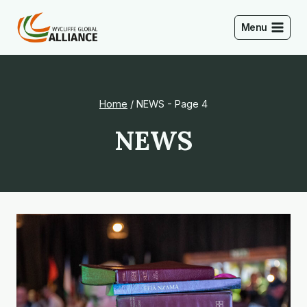
Skip
to
Menu
content
Home
/
NEWS
- Page 4
NEWS