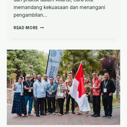
memandang kekuasaan dan menangani
pengambilan…
KEKUASAAN
READ MORE
DALAM
MISI:
PERCAKAPAN
PENDAHULUAN