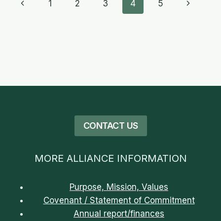
Page
Previous
Next
1
2
3
4
5
PRIORITAS
UTAMA.
navigation
Page
Page
CONTACT US
MORE ALLIANCE INFORMATION
Purpose, Mission, Values
Covenant / Statement of Commitment
Annual report/finances