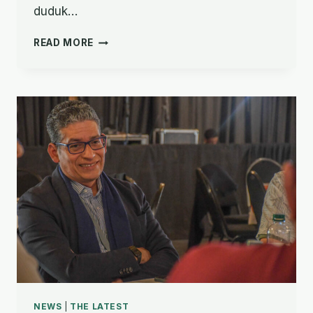
duduk…
MEMBERI
READ MORE
DAMPAK
PADA
KEHIDUPAN
MELALUI
FIRMAN
YANG
DITERJEMAHKAN
NEWS
|
THE LATEST