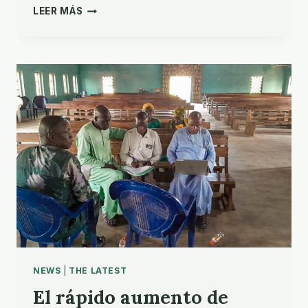
MOVILIZACIÓN
LEER MÁS
INTENSIVA
DE
ORACIÓN
POR
EL
ENCUENTRO
GLOBAL
DE
2024
NEWS
|
THE LATEST
El rápido aumento de