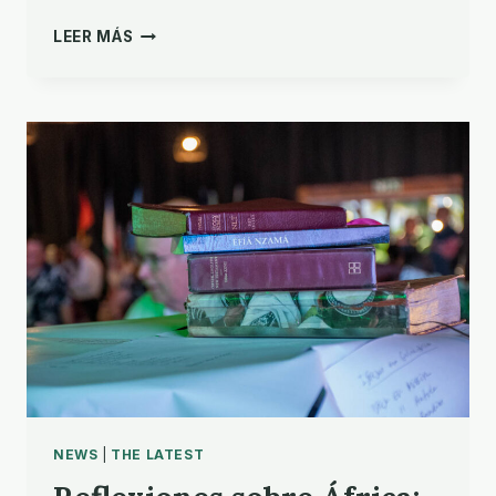
LA
LEER MÁS
IA,
LA
TRADUCCIÓN
DE
LA
BIBLIA
Y
EL
ENCUENTRO
GLOBAL
NEWS
|
THE LATEST