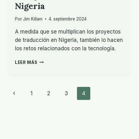
Nigeria
Por
Jim Killam
4. septiembre 2024
A medida que se multiplican los proyectos
de traducción en Nigeria, también lo hacen
los retos relacionados con la tecnología.
EL
LEER MÁS
RÁPIDO
AUMENTO
DE
NIGERIA
Navegación
Previous
1
2
3
4
de
Page
Página